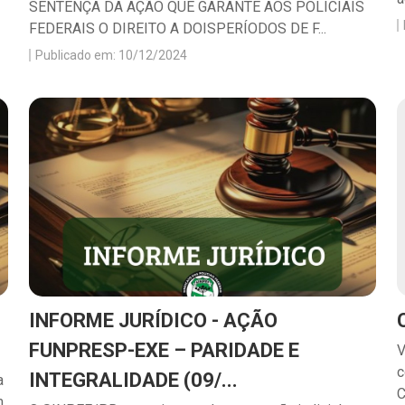
SENTENÇA DA AÇÃO QUE GARANTE AOS POLICIAIS
FEDERAIS O DIREITO A DOISPERÍODOS DE F...
Publicado em: 10/12/2024
INFORME JURÍDICO - AÇÃO
FUNPRESP-EXE – PARIDADE E
V
c
INTEGRALIDADE (09/...
a
C
m