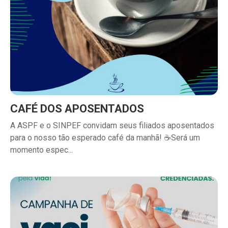
CAFÉ DOS APOSENTADOS
A ASPF e o SINPEF convidam seus filiados aposentados
para o nosso tão esperado café da manhã! ☕Será um
momento espec...