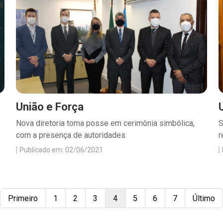
União e Força
Nova diretoria toma posse em cerimônia simbólica,
S
com a presença de autoridades
r
Publicado em: 02/06/2021
Primeiro
1
2
3
4
5
6
7
Último