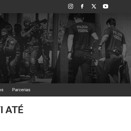
os
Parcerias
I ATÉ