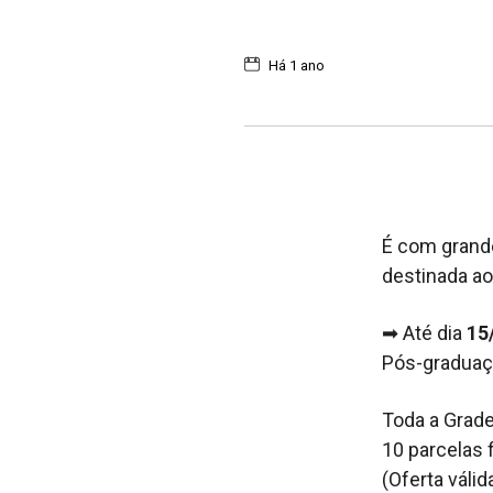
Há 1 ano
É com grand
destinada a
➡ Até dia
15
Pós-graduaçã
Toda a Grad
10 parcelas 
(Oferta váli