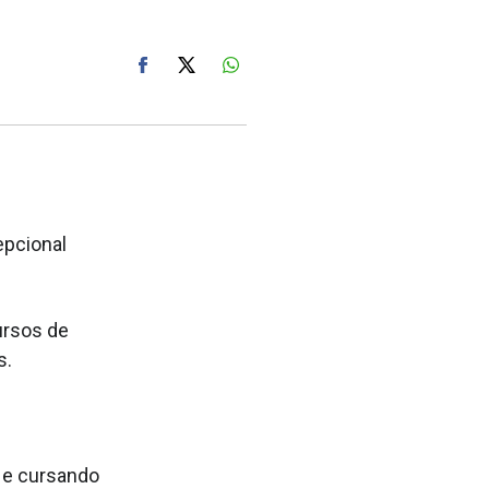
pcional
ursos de
s.
 e cursando