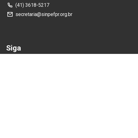
(41) 3618-5217
secretaria@sinpefpr.org.br
Siga
Como Chegar
Rua João Reboli, 340, Santa Cândida, Curitiba, Paraná,
CEP: 82640-230